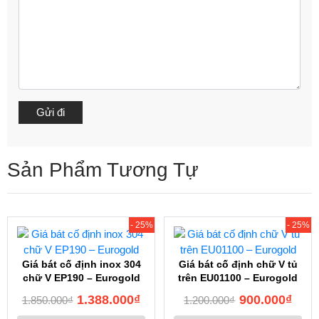
Sản Phẩm Tương Tự
- 25%
- 25%
Giá bát cố định inox 304
Giá bát cố định chữ V tủ
chữ V EP190 – Eurogold
trên EU01100 – Eurogold
1.388.000
₫
900.000
₫
1.850.000
₫
1.200.000
₫