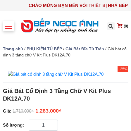
CHÀO MỪNG BẠN ĐẾN VỚI THIẾT BỊ NHÀ 
(0)
Trang chủ
/
PHỤ KIỆN TỦ BẾP
/
Giá Bát Đĩa Tủ Trên
/ Giá bát cố
định 3 tầng chữ V Kit Plus DK12A.70
- 25%
Giá Bát Cố Định 3 Tầng Chữ V Kit Plus
DK12A.70
1.283.000
₫
Giá:
1.710.000
₫
Số lượng: