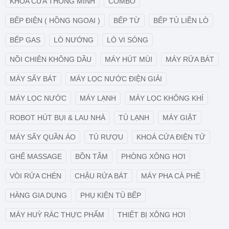
KHÓA CỬA THÔNG MINH
COMBO
BẾP ĐIỆN ( HỒNG NGOẠI )
BẾP TỪ
BẾP TỦ LIỀN LÒ
BẾP GAS
LÒ NƯỚNG
LÒ VI SÓNG
NỒI CHIÊN KHÔNG DẦU
MÁY HÚT MÙI
MÁY RỬA BÁT
MÁY SẤY BÁT
MÁY LỌC NƯỚC ĐIỆN GIẢI
MÁY LỌC NƯỚC
MÁY LẠNH
MÁY LỌC KHÔNG KHÍ
ROBOT HÚT BỤI & LAU NHÀ
TỦ LẠNH
MÁY GIẶT
MÁY SẤY QUẦN ÁO
TỦ RƯỢU
KHOÁ CỬA ĐIỆN TỬ
GHẾ MASSAGE
BỒN TẮM
PHÒNG XÔNG HƠI
VÒI RỬA CHÉN
CHẬU RỬA BÁT
MÁY PHA CÀ PHÊ
HÀNG GIA DỤNG
PHỤ KIỆN TỦ BẾP
MÁY HUỲ RÁC THỰC PHẨM
THIẾT BỊ XÔNG HƠI