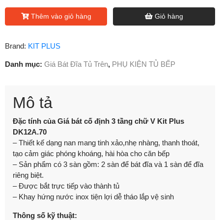
Thêm vào giỏ hàng
Giỏ hàng
Brand:
KIT PLUS
Danh mục:
Giá Bát Đĩa Tủ Trên
,
PHỤ KIỆN TỦ BẾP
Mô tả
Đặc tính của Giá bát cố định 3 tầng chữ V Kit Plus
DK12A.70
– Thiết kế dạng nan mang tinh xảo,nhẹ nhàng, thanh thoát,
tạo cảm giác phóng khoáng, hài hòa cho căn bếp
– Sản phẩm có 3 sàn gồm: 2 sàn để bát đĩa và 1 sàn để đĩa
riêng biệt.
– Được bắt trực tiếp vào thành tủ
– Khay hứng nước inox tiện lợi dễ tháo lắp vệ sinh
Thông số kỹ thuật: