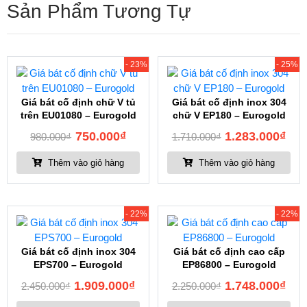
Sản Phẩm Tương Tự
- 23%
- 25%
Giá bát cố định chữ V tủ
Giá bát cố định inox 304
trên EU01080 – Eurogold
chữ V EP180 – Eurogold
750.000
₫
1.283.000
₫
980.000
₫
1.710.000
₫
Thêm vào giỏ hàng
Thêm vào giỏ hàng
- 22%
- 22%
Giá bát cố định inox 304
Giá bát cố định cao cấp
EPS700 – Eurogold
EP86800 – Eurogold
1.909.000
₫
1.748.000
₫
2.450.000
₫
2.250.000
₫