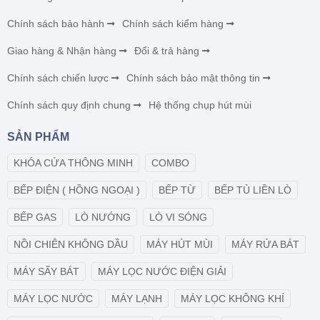
Chính sách bảo hành
Chính sách kiểm hàng
Giao hàng & Nhận hàng
Đổi & trả hàng
Chính sách chiến lược
Chính sách bảo mật thông tin
Chính sách quy định chung
Hệ thống chụp hút mùi
SẢN PHẨM
KHÓA CỬA THÔNG MINH
COMBO
BẾP ĐIỆN ( HỒNG NGOẠI )
BẾP TỪ
BẾP TỦ LIỀN LÒ
BẾP GAS
LÒ NƯỚNG
LÒ VI SÓNG
NỒI CHIÊN KHÔNG DẦU
MÁY HÚT MÙI
MÁY RỬA BÁT
MÁY SẤY BÁT
MÁY LỌC NƯỚC ĐIỆN GIẢI
MÁY LỌC NƯỚC
MÁY LẠNH
MÁY LỌC KHÔNG KHÍ