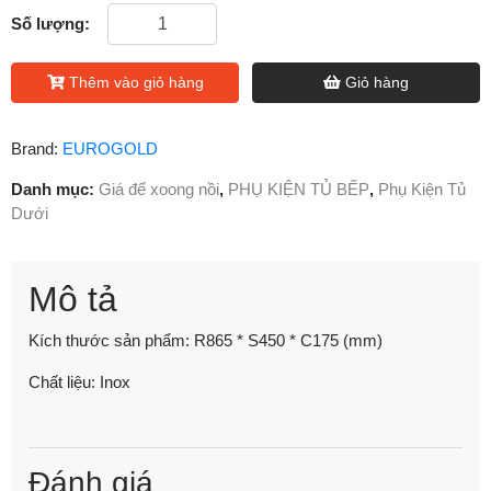
Số lượng:
Thêm vào giỏ hàng
Giỏ hàng
Brand:
EUROGOLD
Danh mục:
Giá để xoong nồi
,
PHỤ KIỆN TỦ BẾP
,
Phụ Kiện Tủ
Dưới
Mô tả
Kích thước sản phẩm: R865 * S450 * C175 (mm)
Chất liệu: Inox
Đánh giá