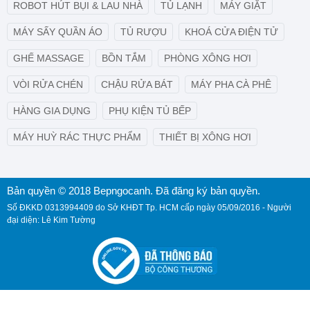
ROBOT HÚT BỤI & LAU NHÀ
TỦ LẠNH
MÁY GIẶT
MÁY SẤY QUẦN ÁO
TỦ RƯỢU
KHOÁ CỬA ĐIỆN TỬ
GHẾ MASSAGE
BỒN TẮM
PHÒNG XÔNG HƠI
VÒI RỬA CHÉN
CHẬU RỬA BÁT
MÁY PHA CÀ PHÊ
HÀNG GIA DỤNG
PHỤ KIỆN TỦ BẾP
MÁY HUỲ RÁC THỰC PHẨM
THIẾT BỊ XÔNG HƠI
Bản quyền © 2018 Bepngocanh. Đã đăng ký bản quyền.
Số ĐKKD 0313994409 do Sở KHĐT Tp. HCM cấp ngày 05/09/2016 - Người
đại diện: Lê Kim Tường