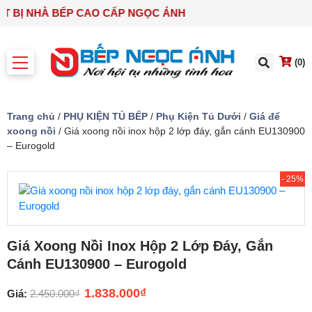
HIẾT BỊ NHÀ BẾP CAO CẤP NGỌC ÁNH
(0)
Trang chủ
/
PHỤ KIỆN TỦ BẾP
/
Phụ Kiện Tủ Dưới
/
Giá để
xoong nồi
/ Giá xoong nồi inox hộp 2 lớp đáy, gắn cánh EU130900
– Eurogold
- 25%
Giá Xoong Nồi Inox Hộp 2 Lớp Đáy, Gắn
Cánh EU130900 – Eurogold
1.838.000
₫
Giá:
2.450.000
₫