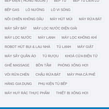
BẾP ĐIỆN ( HỒNG NGOẠI )
BẾP TỪ
BẾP TỦ LIỀN LÒ
BẾP GAS
LÒ NƯỚNG
LÒ VI SÓNG
NỒI CHIÊN KHÔNG DẦU
MÁY HÚT MÙI
MÁY RỬA BÁT
MÁY SẤY BÁT
MÁY LỌC NƯỚC ĐIỆN GIẢI
MÁY LỌC NƯỚC
MÁY LẠNH
MÁY LỌC KHÔNG KHÍ
ROBOT HÚT BỤI & LAU NHÀ
TỦ LẠNH
MÁY GIẶT
MÁY SẤY QUẦN ÁO
TỦ RƯỢU
KHOÁ CỬA ĐIỆN TỬ
GHẾ MASSAGE
BỒN TẮM
PHÒNG XÔNG HƠI
VÒI RỬA CHÉN
CHẬU RỬA BÁT
MÁY PHA CÀ PHÊ
HÀNG GIA DỤNG
PHỤ KIỆN TỦ BẾP
MÁY HUỲ RÁC THỰC PHẨM
THIẾT BỊ XÔNG HƠI