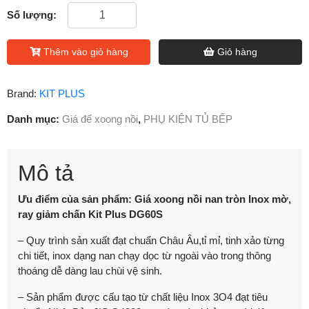
Số lượng:
Thêm vào giỏ hàng
Giỏ hàng
Brand:
KIT PLUS
Danh mục:
Giá để xoong nồi
,
PHỤ KIỆN TỦ BẾP
Mô tả
Ưu điểm của sản phẩm: Giá xoong nồi nan tròn Inox mờ,
ray giảm chấn Kit Plus DG60S
– Quy trình sản xuất đạt chuẩn Châu Âu,tỉ mỉ, tinh xảo từng
chi tiết, inox dạng nan chạy dọc từ ngoài vào trong thông
thoáng dễ dàng lau chùi vệ sinh.
– Sản phẩm được cấu tạo từ chất liệu Inox 3O4 đạt tiêu