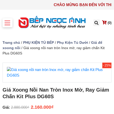
CHÀO MỪNG BẠN ĐẾN VỚI T
(0)
Trang chủ
/
PHỤ KIỆN TỦ BẾP
/
Phụ Kiện Tủ Dưới
/
Giá để
xoong nồi
/ Giá xoong nồi nan tròn Inox mờ, ray giảm chấn Kit
Plus DG60S
- 25%
Giá Xoong Nồi Nan Tròn Inox Mờ, Ray Giảm
Chấn Kit Plus DG60S
2.160.000
₫
Giá:
2.880.000
₫