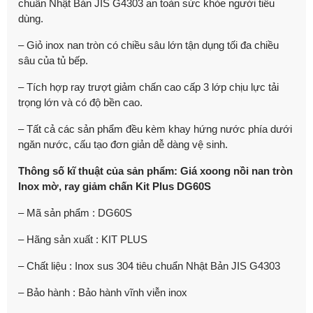
chuẩn Nhật Bản JIS G4303 an toàn sức khỏe người tiêu
dùng.
– Giỏ inox nan tròn có chiều sâu lớn tận dụng tối đa chiều
sâu của tủ bếp.
– Tích hợp ray trượt giảm chấn cao cấp 3 lớp chịu lực tải
trọng lớn và có độ bền cao.
– Tất cả các sản phẩm đều kèm khay hứng nước phía dưới
ngăn nước, cấu tạo đơn giản dễ dàng vệ sinh.
Thông số kĩ thuật của sản phẩm: Giá xoong nồi nan tròn
Inox mờ, ray giảm chấn Kit Plus DG60S
– Mã sản phẩm : DG60S
– Hãng sản xuất : KIT PLUS
– Chất liệu : Inox sus 304 tiêu chuẩn Nhật Bản JIS G4303
– Bảo hành : Bảo hành vĩnh viễn inox