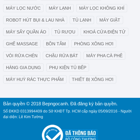
MÁY LỌC NƯỚC
MÁY LẠNH
MÁY LỌC KHÔNG KHÍ
ROBOT HÚT BỤI & LAU NHÀ
TỦ LẠNH
MÁY GIẶT
MÁY SẤY QUẦN ÁO
TỦ RƯỢU
KHOÁ CỬA ĐIỆN TỬ
GHẾ MASSAGE
BỒN TẮM
PHÒNG XÔNG HƠI
VÒI RỬA CHÉN
CHẬU RỬA BÁT
MÁY PHA CÀ PHÊ
HÀNG GIA DỤNG
PHỤ KIỆN TỦ BẾP
MÁY HUỲ RÁC THỰC PHẨM
THIẾT BỊ XÔNG HƠI
Bản quyền © 2018 Bepngocanh. Đã đăng ký bản quyền.
Số ĐKKD 0313994409 do Sở KHĐT Tp. HCM cấp ngày 05/09/2016 - Người
đại diện: Lê Kim Tường