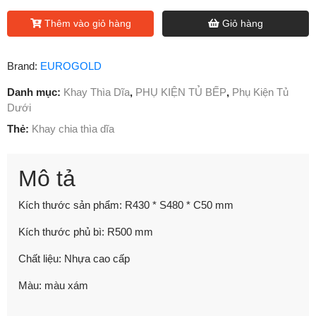
Thêm vào giỏ hàng
Giỏ hàng
Brand:
EUROGOLD
Danh mục:
Khay Thìa Dĩa
,
PHỤ KIỆN TỦ BẾP
,
Phụ Kiện Tủ
Dưới
Thẻ:
Khay chia thìa dĩa
Mô tả
Kích thước sản phẩm: R430 * S480 * C50 mm
Kích thước phủ bì: R500 mm
Chất liệu: Nhựa cao cấp
Màu: màu xám