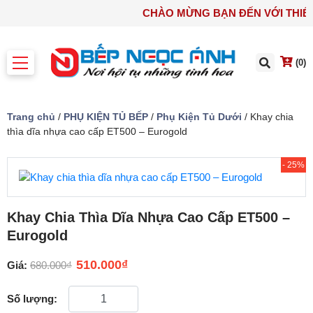
CHÀO MỪNG BẠN ĐẾN VỚI TH
(0)
Trang chủ
/
PHỤ KIỆN TỦ BẾP
/
Phụ Kiện Tủ Dưới
/ Khay chia
thìa dĩa nhựa cao cấp ET500 – Eurogold
- 25%
Khay Chia Thìa Dĩa Nhựa Cao Cấp ET500 –
Eurogold
510.000
₫
Giá:
680.000
₫
Số lượng: