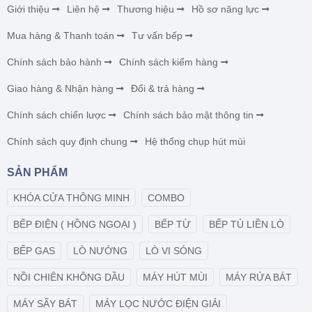
Giới thiệu
Liên hệ
Thương hiệu
Hồ sơ năng lực
Mua hàng & Thanh toán
Tư vấn bếp
Chính sách bảo hành
Chính sách kiểm hàng
Giao hàng & Nhận hàng
Đổi & trả hàng
Chính sách chiến lược
Chính sách bảo mật thông tin
Chính sách quy định chung
Hệ thống chụp hút mùi
SẢN PHẨM
KHÓA CỬA THÔNG MINH
COMBO
BẾP ĐIỆN ( HỒNG NGOẠI )
BẾP TỪ
BẾP TỦ LIỀN LÒ
BẾP GAS
LÒ NƯỚNG
LÒ VI SÓNG
NỒI CHIÊN KHÔNG DẦU
MÁY HÚT MÙI
MÁY RỬA BÁT
MÁY SẤY BÁT
MÁY LỌC NƯỚC ĐIỆN GIẢI