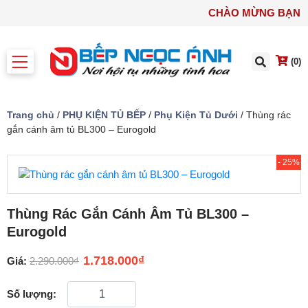
CHÀO MỪNG BẠN
(0)
Trang chủ
/
PHỤ KIỆN TỦ BẾP
/
Phụ Kiện Tủ Dưới
/ Thùng rác
gắn cánh âm tủ BL300 – Eurogold
- 25%
Thùng Rác Gắn Cánh Âm Tủ BL300 –
Eurogold
1.718.000
₫
Giá:
2.290.000
₫
Số lượng: