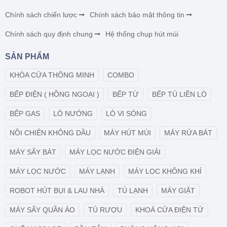
Chính sách chiến lược
Chính sách bảo mật thông tin
Chính sách quy định chung
Hệ thống chụp hút mùi
SẢN PHẨM
KHÓA CỬA THÔNG MINH
COMBO
BẾP ĐIỆN ( HỒNG NGOẠI )
BẾP TỪ
BẾP TỦ LIỀN LÒ
BẾP GAS
LÒ NƯỚNG
LÒ VI SÓNG
NỒI CHIÊN KHÔNG DẦU
MÁY HÚT MÙI
MÁY RỬA BÁT
MÁY SẤY BÁT
MÁY LỌC NƯỚC ĐIỆN GIẢI
MÁY LỌC NƯỚC
MÁY LẠNH
MÁY LỌC KHÔNG KHÍ
ROBOT HÚT BỤI & LAU NHÀ
TỦ LẠNH
MÁY GIẶT
MÁY SẤY QUẦN ÁO
TỦ RƯỢU
KHOÁ CỬA ĐIỆN TỬ