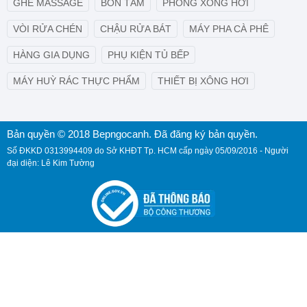
GHẾ MASSAGE
BỒN TẮM
PHÒNG XÔNG HƠI
VÒI RỬA CHÉN
CHẬU RỬA BÁT
MÁY PHA CÀ PHÊ
HÀNG GIA DỤNG
PHỤ KIỆN TỦ BẾP
MÁY HUỲ RÁC THỰC PHẨM
THIẾT BỊ XÔNG HƠI
Bản quyền © 2018 Bepngocanh. Đã đăng ký bản quyền.
Số ĐKKD 0313994409 do Sở KHĐT Tp. HCM cấp ngày 05/09/2016 - Người
đại diện: Lê Kim Tường