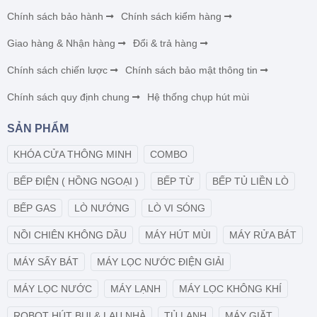
Chính sách bảo hành
Chính sách kiểm hàng
Giao hàng & Nhận hàng
Đổi & trả hàng
Chính sách chiến lược
Chính sách bảo mật thông tin
Chính sách quy định chung
Hệ thống chụp hút mùi
SẢN PHẨM
KHÓA CỬA THÔNG MINH
COMBO
BẾP ĐIỆN ( HỒNG NGOẠI )
BẾP TỪ
BẾP TỦ LIỀN LÒ
BẾP GAS
LÒ NƯỚNG
LÒ VI SÓNG
NỒI CHIÊN KHÔNG DẦU
MÁY HÚT MÙI
MÁY RỬA BÁT
MÁY SẤY BÁT
MÁY LỌC NƯỚC ĐIỆN GIẢI
MÁY LỌC NƯỚC
MÁY LẠNH
MÁY LỌC KHÔNG KHÍ
ROBOT HÚT BỤI & LAU NHÀ
TỦ LẠNH
MÁY GIẶT