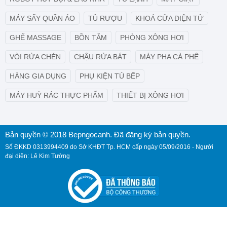
MÁY SẤY QUẦN ÁO
TỦ RƯỢU
KHOÁ CỬA ĐIỆN TỬ
GHẾ MASSAGE
BỒN TẮM
PHÒNG XÔNG HƠI
VÒI RỬA CHÉN
CHẬU RỬA BÁT
MÁY PHA CÀ PHÊ
HÀNG GIA DỤNG
PHỤ KIỆN TỦ BẾP
MÁY HUỲ RÁC THỰC PHẨM
THIẾT BỊ XÔNG HƠI
Bản quyền © 2018 Bepngocanh. Đã đăng ký bản quyền.
Số ĐKKD 0313994409 do Sở KHĐT Tp. HCM cấp ngày 05/09/2016 - Người
đại diện: Lê Kim Tường