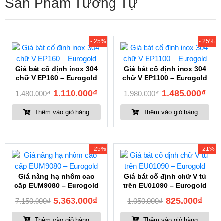
Sản Phẩm Tương Tự
- 25%
- 25%
Giá bát cố định inox 304
Giá bát cố định inox 304
chữ V EP160 – Eurogold
chữ V EP1100 – Eurogold
1.110.000
₫
1.485.000
₫
1.480.000
₫
1.980.000
₫
Thêm vào giỏ hàng
Thêm vào giỏ hàng
- 25%
- 21%
Giá nâng hạ nhôm cao
Giá bát cố định chữ V tủ
cấp EUM9080 – Eurogold
trên EU01090 – Eurogold
5.363.000
₫
825.000
₫
7.150.000
₫
1.050.000
₫
Thêm vào giỏ hàng
Thêm vào giỏ hàng