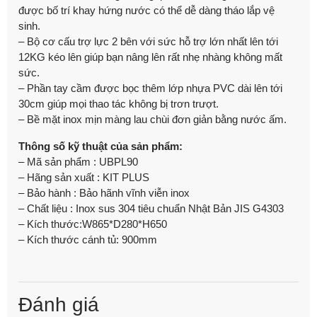
được bố trí khay hứng nước có thể dễ dàng tháo lắp vệ
sinh.
– Bộ cơ cấu trợ lực 2 bên với sức hỗ trợ lớn nhất lên tới
12KG kéo lên giúp bạn nâng lên rất nhẹ nhàng không mất
sức.
– Phần tay cầm được bọc thêm lớp nhựa PVC dài lên tới
30cm giúp mọi thao tác không bị trơn trượt.
– Bề mặt inox mịn màng lau chùi đơn giản bằng nước ấm.
Thông số kỹ thuật của sản phẩm:
– Mã sản phẩm : UBPL90
– Hãng sản xuất : KIT PLUS
– Bảo hành : Bảo hãnh vĩnh viễn inox
– Chất liệu : Inox sus 304 tiêu chuẩn Nhật Bản JIS G4303
– Kích thước:W865*D280*H650
– Kích thước cánh tủ: 900mm
Đánh giá