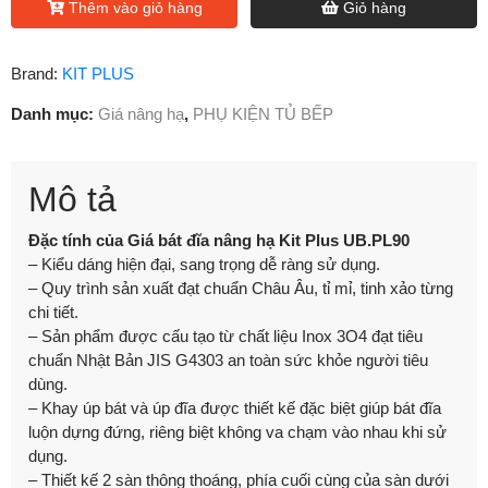
Thêm vào giỏ hàng
Giỏ hàng
Brand:
KIT PLUS
Danh mục:
Giá nâng hạ
,
PHỤ KIỆN TỦ BẾP
Mô tả
Đặc tính của Giá bát đĩa nâng hạ Kit Plus UB.PL90
– Kiểu dáng hiện đại, sang trọng dễ ràng sử dụng.
– Quy trình sản xuất đạt chuẩn Châu Âu, tỉ mỉ, tinh xảo từng
chi tiết.
– Sản phẩm được cấu tạo từ chất liệu Inox 3O4 đạt tiêu
chuẩn Nhật Bản JIS G4303 an toàn sức khỏe người tiêu
dùng.
– Khay úp bát và úp đĩa được thiết kế đặc biệt giúp bát đĩa
luộn dựng đứng, riêng biệt không va chạm vào nhau khi sử
dụng.
– Thiết kế 2 sàn thông thoáng, phía cuối cùng của sàn dưới