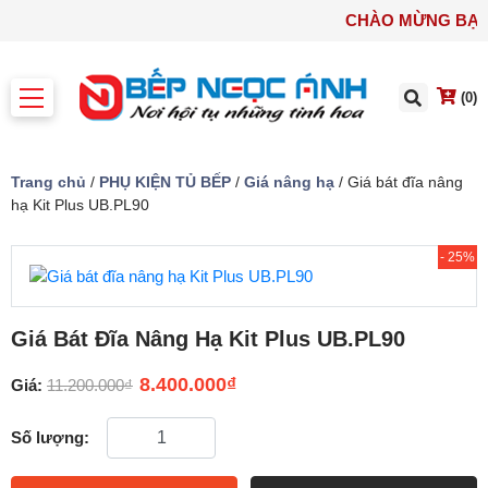
CHÀO MỪNG B
(0)
Trang chủ
/
PHỤ KIỆN TỦ BẾP
/
Giá nâng hạ
/ Giá bát đĩa nâng
hạ Kit Plus UB.PL90
- 25%
Giá Bát Đĩa Nâng Hạ Kit Plus UB.PL90
8.400.000
₫
Giá:
11.200.000
₫
Số lượng: