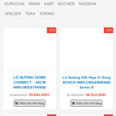
EUROSUN
FANDI
KAFF
KOCHER
MODENA
SPELIER
TEKA
TORINO
- 35%
- 30%
LÒ NƯỚNG HOME
Lò Nướng Kết Hợp Vi Sóng
CONNECT – 60CM
BOSCH HMH.CMG656BS6B
HMH.HBG6764S6B
Series 8
39.600.000
₫
56.910.000
₫
60.800.000
₫
81.300.000
₫
Thêm Vào Giỏ Hàng
Thêm Vào Giỏ Hàng