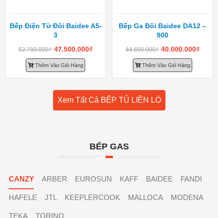
Bếp Điện Từ Đôi Baidee A5-
Bếp Ga Đôi Baidee DA12 –
3
900
47.500.000
₫
40.000.000
₫
52.780.000
₫
44.600.000
₫
Thêm Vào Giỏ Hàng
Thêm Vào Giỏ Hàng
Xem Tất Cả BẾP TỦ LIỀN LÒ
BẾP GAS
CANZY
ARBER
EUROSUN
KAFF
BAIDEE
FANDI
HAFELE
JTL
KEEPLERCOOK
MALLOCA
MODENA
TEKA
TORINO