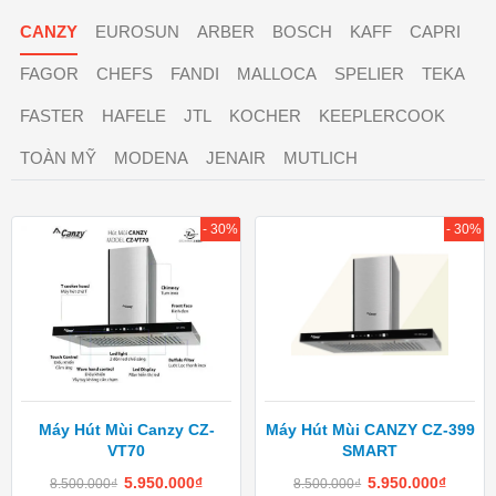
CANZY
EUROSUN
ARBER
BOSCH
KAFF
CAPRI
FAGOR
CHEFS
FANDI
MALLOCA
SPELIER
TEKA
FASTER
HAFELE
JTL
KOCHER
KEEPLERCOOK
TOÀN MỸ
MODENA
JENAIR
MUTLICH
- 30%
- 30%
Máy Hút Mùi Canzy CZ-
Máy Hút Mùi CANZY CZ-399
VT70
SMART
5.950.000
₫
5.950.000
₫
8.500.000
₫
8.500.000
₫