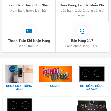
Xem Hàng Trước Khi Nhận
Giao Hàng, Lắp Đặt Miễn Phí
Xem hàng trước khi nhận
Bảo hành 1 đổi 1 trong vòng 7
ngày.
Thanh Toán Khi Nhận Hàng
Bán Hàng 24/7
Bảo trì trọn đời.
Hàng chính hãng 100%.
KHÓA CỬA THÔNG
COMBO
BẾP ĐIỆN ( HỒNG
MINH
NGOẠI )