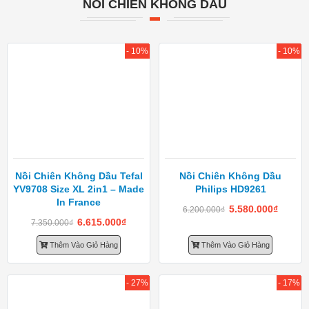
NỒI CHIÊN KHÔNG DẦU
- 10%
- 10%
Nồi Chiên Không Dầu Tefal
Nồi Chiên Không Dầu
YV9708 Size XL 2in1 – Made
Philips HD9261
In France
5.580.000
₫
6.200.000
₫
6.615.000
₫
7.350.000
₫
Thêm Vào Giỏ Hàng
Thêm Vào Giỏ Hàng
- 27%
- 17%