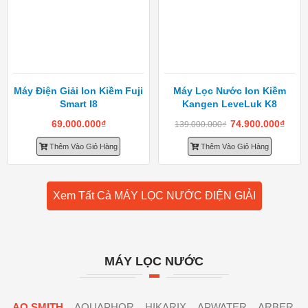
Máy Điện Giải Ion Kiềm Fuji
Máy Lọc Nước Ion Kiềm
Smart I8
Kangen LeveLuk K8
69.000.000
₫
74.900.000
₫
139.000.000
₫
Thêm Vào Giỏ Hàng
Thêm Vào Giỏ Hàng
Xem Tất Cả MÁY LỌC NƯỚC ĐIỆN GIẢI
MÁY LỌC NƯỚC
AO SMITH
AQUAPHOR
HIKARIX
APWATER
ARBER