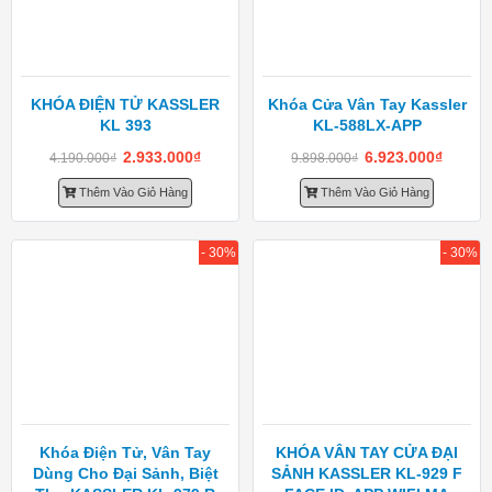
KHÓA ĐIỆN TỬ KASSLER
Khóa Cửa Vân Tay Kassler
KL 393
KL-588LX-APP
2.933.000
₫
6.923.000
₫
4.190.000
₫
9.898.000
₫
Thêm Vào Giỏ Hàng
Thêm Vào Giỏ Hàng
- 30%
- 30%
Khóa Điện Tử, Vân Tay
KHÓA VÂN TAY CỬA ĐẠI
Dùng Cho Đại Sảnh, Biệt
SẢNH KASSLER KL-929 F