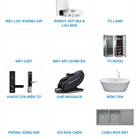
MÁY LỌC KHÔNG KHÍ
ROBOT HÚT BỤI &
TỦ LẠNH
LAU NHÀ
MÁY GIẶT
MÁY SẤY QUẦN ÁO
TỦ RƯỢU
KHOÁ CỬA ĐIỆN TỬ
GHẾ MASSAGE
BỒN TẮM
PHÒNG XÔNG HƠI
VÒI RỬA CHÉN
CHẬU RỬA BÁT