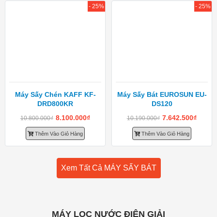
- 25%
- 25%
Máy Sấy Chén KAFF KF-
Máy Sấy Bát EUROSUN EU-
DRD800KR
DS120
8.100.000
₫
7.642.500
₫
10.800.000
₫
10.190.000
₫
Thêm Vào Giỏ Hàng
Thêm Vào Giỏ Hàng
Xem Tất Cả MÁY SẤY BÁT
MÁY LỌC NƯỚC ĐIỆN GIẢI