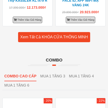
Thự KASSLER KL-979 R
FACE ID, APP WIFI MẠ
VÀNG 24K
12.173.000
₫
17.390.000
₫
20.923.000
₫
29.890.000
₫
Thêm Vào Giỏ Hàng
Thêm Vào Giỏ Hàng
Xem Tất Cả KHÓA CỬA THÔNG MINH
COMBO
COMBO CAO CẤP
MUA 1 TẶNG 3
MUA 1 TẶNG 4
MUA 1 TẶNG 6
- 20%
- 22%