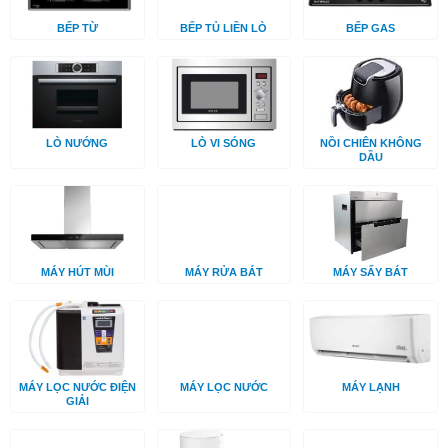
BẾP TỪ
BẾP TỦ LIỀN LÒ
BẾP GAS
LÒ NƯỚNG
LÒ VI SÓNG
NỒI CHIÊN KHÔNG
DẦU
MÁY HÚT MÙI
MÁY RỬA BÁT
MÁY SẤY BÁT
MÁY LỌC NƯỚC ĐIỆN
MÁY LỌC NƯỚC
MÁY LẠNH
GIẢI