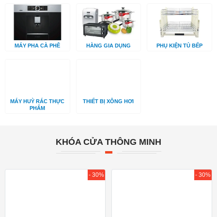
MÁY PHA CÀ PHÊ
HÀNG GIA DỤNG
PHỤ KIỆN TỦ BẾP
MÁY HUỲ RÁC THỰC
THIẾT BỊ XÔNG HƠI
PHẨM
KHÓA CỬA THÔNG MINH
- 30%
- 30%