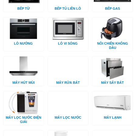
BẾP TỪ
BẾP TỦ LIỀN LÒ
BẾP GAS
LÒ NƯỚNG
LÒ VI SÓNG
NỒI CHIÊN KHÔNG
DẦU
MÁY HÚT MÙI
MÁY RỬA BÁT
MÁY SẤY BÁT
MÁY LỌC NƯỚC ĐIỆN
MÁY LỌC NƯỚC
MÁY LẠNH
GIẢI