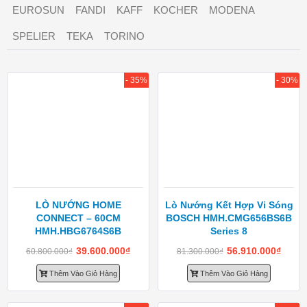
EUROSUN
FANDI
KAFF
KOCHER
MODENA
SPELIER
TEKA
TORINO
- 35%
- 30%
LÒ NƯỚNG HOME
Lò Nướng Kết Hợp Vi Sóng
CONNECT – 60CM
BOSCH HMH.CMG656BS6B
HMH.HBG6764S6B
Series 8
39.600.000
₫
56.910.000
₫
60.800.000
₫
81.300.000
₫
Thêm Vào Giỏ Hàng
Thêm Vào Giỏ Hàng