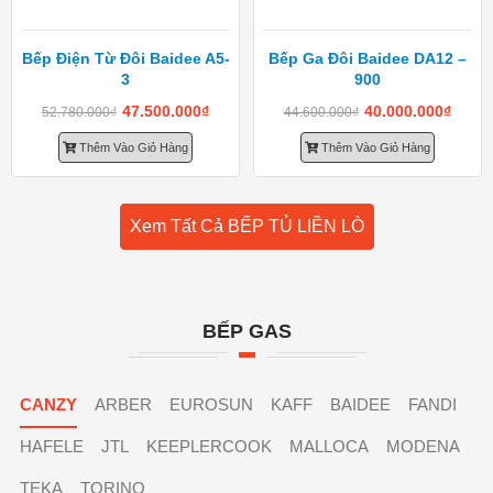
Bếp Điện Từ Đôi Baidee A5-
Bếp Ga Đôi Baidee DA12 –
3
900
47.500.000
₫
40.000.000
₫
52.780.000
₫
44.600.000
₫
Thêm Vào Giỏ Hàng
Thêm Vào Giỏ Hàng
Xem Tất Cả BẾP TỦ LIỀN LÒ
BẾP GAS
CANZY
ARBER
EUROSUN
KAFF
BAIDEE
FANDI
HAFELE
JTL
KEEPLERCOOK
MALLOCA
MODENA
TEKA
TORINO