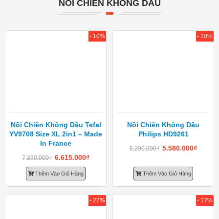
NỒI CHIÊN KHÔNG DẦU
- 10%
- 10%
Nồi Chiên Không Dầu Tefal
Nồi Chiên Không Dầu
YV9708 Size XL 2in1 – Made
Philips HD9261
In France
5.580.000
₫
6.200.000
₫
6.615.000
₫
7.350.000
₫
Thêm Vào Giỏ Hàng
Thêm Vào Giỏ Hàng
- 27%
- 17%