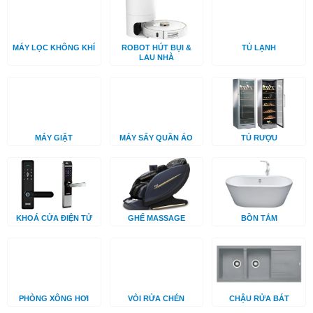
MÁY LỌC KHÔNG KHÍ
ROBOT HÚT BỤI &
TỦ LẠNH
LAU NHÀ
MÁY GIẶT
MÁY SẤY QUẦN ÁO
TỦ RƯỢU
KHOÁ CỬA ĐIỆN TỬ
GHẾ MASSAGE
BỒN TẮM
PHÒNG XÔNG HƠI
VÒI RỬA CHÉN
CHẬU RỬA BÁT