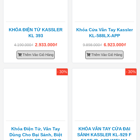
KHÓA ĐIỆN TỬ KASSLER
Khóa Cửa Vân Tay Kassler
KL 393
KL-588LX-APP
2.933.000
₫
6.923.000
₫
4.190.000
₫
9.898.000
₫
Thêm Vào Giỏ Hàng
Thêm Vào Giỏ Hàng
- 30%
- 30%
Khóa Điện Tử, Vân Tay
KHÓA VÂN TAY CỬA ĐẠI
Dùng Cho Đại Sảnh, Biệt
SẢNH KASSLER KL-929 F