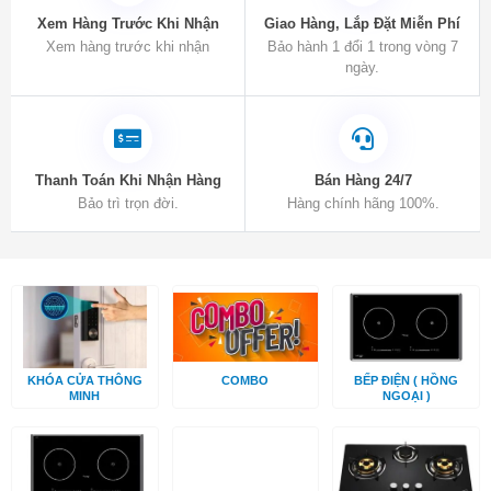
Xem Hàng Trước Khi Nhận
Giao Hàng, Lắp Đặt Miễn Phí
Xem hàng trước khi nhận
Bảo hành 1 đổi 1 trong vòng 7
ngày.
Thanh Toán Khi Nhận Hàng
Bán Hàng 24/7
Bảo trì trọn đời.
Hàng chính hãng 100%.
KHÓA CỬA THÔNG
COMBO
BẾP ĐIỆN ( HỒNG
MINH
NGOẠI )