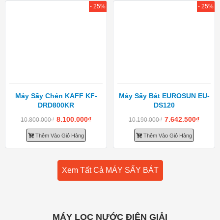
- 25%
- 25%
Máy Sấy Chén KAFF KF-
Máy Sấy Bát EUROSUN EU-
DRD800KR
DS120
8.100.000
₫
7.642.500
₫
10.800.000
₫
10.190.000
₫
Thêm Vào Giỏ Hàng
Thêm Vào Giỏ Hàng
Xem Tất Cả MÁY SẤY BÁT
MÁY LỌC NƯỚC ĐIỆN GIẢI