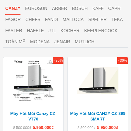
CANZY
EUROSUN
ARBER
BOSCH
KAFF
CAPRI
FAGOR
CHEFS
FANDI
MALLOCA
SPELIER
TEKA
FASTER
HAFELE
JTL
KOCHER
KEEPLERCOOK
TOÀN MỸ
MODENA
JENAIR
MUTLICH
- 30%
- 30%
Máy Hút Mùi Canzy CZ-
Máy Hút Mùi CANZY CZ-399
VT70
SMART
5.950.000
₫
5.950.000
₫
8.500.000
₫
8.500.000
₫