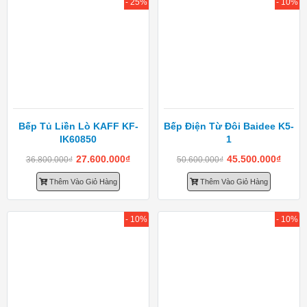
- 25%
- 10%
Bếp Tủ Liền Lò KAFF KF-
Bếp Điện Từ Đôi Baidee K5-
IK60850
1
27.600.000
₫
45.500.000
₫
36.800.000
₫
50.600.000
₫
Thêm Vào Giỏ Hàng
Thêm Vào Giỏ Hàng
- 10%
- 10%