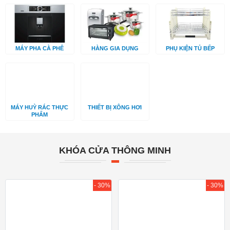
MÁY PHA CÀ PHÊ
HÀNG GIA DỤNG
PHỤ KIỆN TỦ BẾP
MÁY HUỲ RÁC THỰC
THIẾT BỊ XÔNG HƠI
PHẨM
KHÓA CỬA THÔNG MINH
- 30%
- 30%