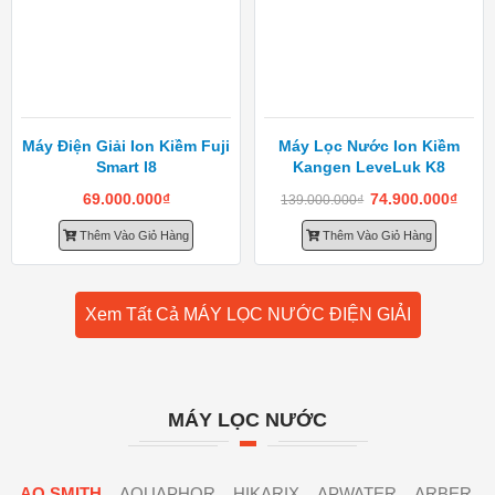
Máy Điện Giải Ion Kiềm Fuji
Máy Lọc Nước Ion Kiềm
Smart I8
Kangen LeveLuk K8
69.000.000
₫
74.900.000
₫
139.000.000
₫
Thêm Vào Giỏ Hàng
Thêm Vào Giỏ Hàng
Xem Tất Cả MÁY LỌC NƯỚC ĐIỆN GIẢI
MÁY LỌC NƯỚC
AO SMITH
AQUAPHOR
HIKARIX
APWATER
ARBER