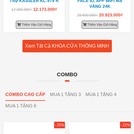
Thự KASSLER KL-979 R
FACE ID, APP WIFI MẠ
VÀNG 24K
12.173.000
₫
17.390.000
₫
20.923.000
₫
29.890.000
₫
Thêm Vào Giỏ Hàng
Thêm Vào Giỏ Hàng
Xem Tất Cả KHÓA CỬA THÔNG MINH
COMBO
COMBO CAO CẤP
MUA 1 TẶNG 3
MUA 1 TẶNG 4
MUA 1 TẶNG 6
- 20%
- 22%