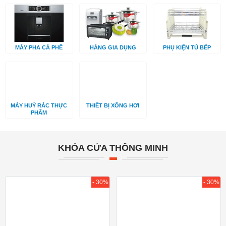
MÁY PHA CÀ PHÊ
HÀNG GIA DỤNG
PHỤ KIỆN TỦ BẾP
MÁY HUỲ RÁC THỰC
THIẾT BỊ XÔNG HƠI
PHẨM
KHÓA CỬA THÔNG MINH
- 30%
- 30%