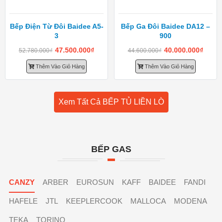
Bếp Điện Từ Đôi Baidee A5-
Bếp Ga Đôi Baidee DA12 –
3
900
47.500.000
₫
40.000.000
₫
52.780.000
₫
44.600.000
₫
Thêm Vào Giỏ Hàng
Thêm Vào Giỏ Hàng
Xem Tất Cả BẾP TỦ LIỀN LÒ
BẾP GAS
CANZY
ARBER
EUROSUN
KAFF
BAIDEE
FANDI
HAFELE
JTL
KEEPLERCOOK
MALLOCA
MODENA
TEKA
TORINO