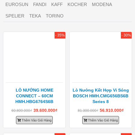
EUROSUN
FANDI
KAFF
KOCHER
MODENA
SPELIER
TEKA
TORINO
- 35%
- 30%
LÒ NƯỚNG HOME
Lò Nướng Kết Hợp Vi Sóng
CONNECT – 60CM
BOSCH HMH.CMG656BS6B
HMH.HBG6764S6B
Series 8
39.600.000
₫
56.910.000
₫
60.800.000
₫
81.300.000
₫
Thêm Vào Giỏ Hàng
Thêm Vào Giỏ Hàng