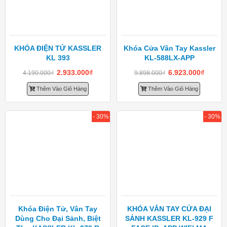
KHÓA ĐIỆN TỬ KASSLER
Khóa Cửa Vân Tay Kassler
KL 393
KL-588LX-APP
2.933.000
₫
6.923.000
₫
4.190.000
₫
9.898.000
₫
Thêm Vào Giỏ Hàng
Thêm Vào Giỏ Hàng
- 30%
- 30%
Khóa Điện Tử, Vân Tay
KHÓA VÂN TAY CỬA ĐẠI
Dùng Cho Đại Sảnh, Biệt
SẢNH KASSLER KL-929 F