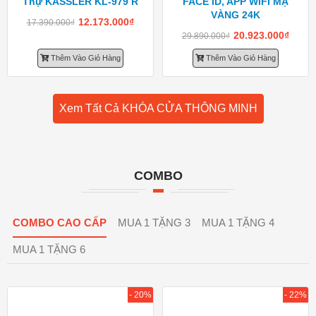
Thự KASSLER KL-979 R
FACE ID, APP WIFI MẠ
VÀNG 24K
12.173.000
₫
17.390.000
₫
20.923.000
₫
29.890.000
₫
Thêm Vào Giỏ Hàng
Thêm Vào Giỏ Hàng
Xem Tất Cả KHÓA CỬA THÔNG MINH
COMBO
COMBO CAO CẤP
MUA 1 TẶNG 3
MUA 1 TẶNG 4
MUA 1 TẶNG 6
- 20%
- 22%