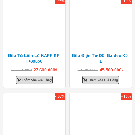
- 25%
- 10%
Bếp Tủ Liền Lò KAFF KF-
Bếp Điện Từ Đôi Baidee K5-
IK60850
1
27.600.000
₫
45.500.000
₫
36.800.000
₫
50.600.000
₫
Thêm Vào Giỏ Hàng
Thêm Vào Giỏ Hàng
- 10%
- 10%