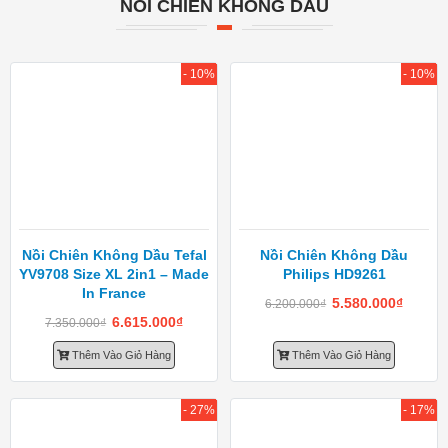
NỒI CHIÊN KHÔNG DẦU
- 10%
- 10%
Nồi Chiên Không Dầu Tefal
Nồi Chiên Không Dầu
YV9708 Size XL 2in1 – Made
Philips HD9261
In France
5.580.000
₫
6.200.000
₫
6.615.000
₫
7.350.000
₫
Thêm Vào Giỏ Hàng
Thêm Vào Giỏ Hàng
- 27%
- 17%