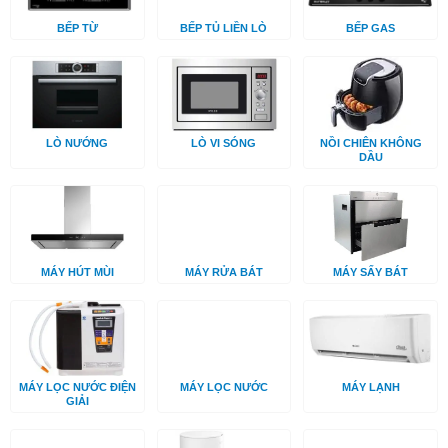
BẾP TỪ
BẾP TỦ LIỀN LÒ
BẾP GAS
LÒ NƯỚNG
LÒ VI SÓNG
NỒI CHIÊN KHÔNG
DẦU
MÁY HÚT MÙI
MÁY RỬA BÁT
MÁY SẤY BÁT
MÁY LỌC NƯỚC ĐIỆN
MÁY LỌC NƯỚC
MÁY LẠNH
GIẢI