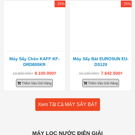
- 25%
- 25%
Máy Sấy Chén KAFF KF-
Máy Sấy Bát EUROSUN EU-
DRD800KR
DS120
8.100.000
₫
7.642.500
₫
10.800.000
₫
10.190.000
₫
Thêm Vào Giỏ Hàng
Thêm Vào Giỏ Hàng
Xem Tất Cả MÁY SẤY BÁT
MÁY LỌC NƯỚC ĐIỆN GIẢI