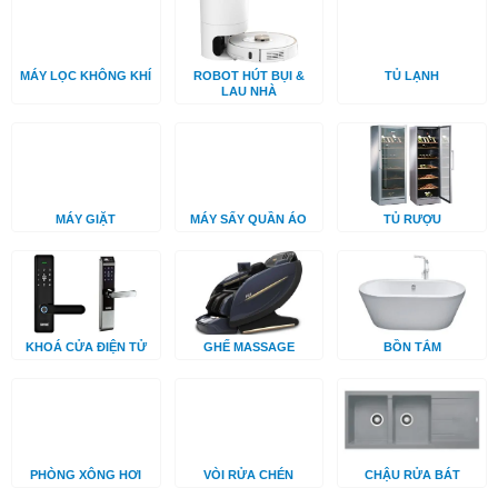
MÁY LỌC KHÔNG KHÍ
ROBOT HÚT BỤI &
TỦ LẠNH
LAU NHÀ
MÁY GIẶT
MÁY SẤY QUẦN ÁO
TỦ RƯỢU
KHOÁ CỬA ĐIỆN TỬ
GHẾ MASSAGE
BỒN TẮM
PHÒNG XÔNG HƠI
VÒI RỬA CHÉN
CHẬU RỬA BÁT