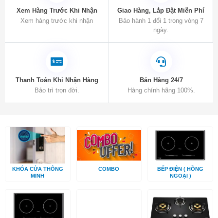
Xem Hàng Trước Khi Nhận
Giao Hàng, Lắp Đặt Miễn Phí
Xem hàng trước khi nhận
Bảo hành 1 đổi 1 trong vòng 7
ngày.
Thanh Toán Khi Nhận Hàng
Bán Hàng 24/7
Bảo trì trọn đời.
Hàng chính hãng 100%.
KHÓA CỬA THÔNG
COMBO
BẾP ĐIỆN ( HỒNG
MINH
NGOẠI )