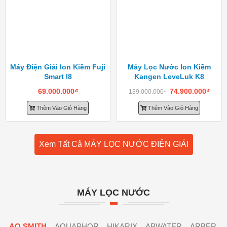
Máy Điện Giải Ion Kiềm Fuji
Máy Lọc Nước Ion Kiềm
Smart I8
Kangen LeveLuk K8
69.000.000
₫
74.900.000
₫
139.000.000
₫
Thêm Vào Giỏ Hàng
Thêm Vào Giỏ Hàng
Xem Tất Cả MÁY LỌC NƯỚC ĐIỆN GIẢI
MÁY LỌC NƯỚC
AO SMITH
AQUAPHOR
HIKARIX
APWATER
ARBER