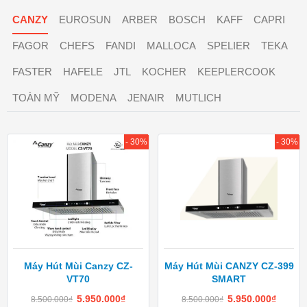
CANZY
EUROSUN
ARBER
BOSCH
KAFF
CAPRI
FAGOR
CHEFS
FANDI
MALLOCA
SPELIER
TEKA
FASTER
HAFELE
JTL
KOCHER
KEEPLERCOOK
TOÀN MỸ
MODENA
JENAIR
MUTLICH
- 30%
- 30%
Máy Hút Mùi Canzy CZ-
Máy Hút Mùi CANZY CZ-399
VT70
SMART
5.950.000
₫
5.950.000
₫
8.500.000
₫
8.500.000
₫