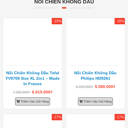
NỒI CHIÊN KHÔNG DẦU
- 10%
- 10%
Nồi Chiên Không Dầu Tefal
Nồi Chiên Không Dầu
YV9708 Size XL 2in1 – Made
Philips HD9261
In France
5.580.000
₫
6.200.000
₫
6.615.000
₫
7.350.000
₫
Thêm Vào Giỏ Hàng
Thêm Vào Giỏ Hàng
- 27%
- 17%