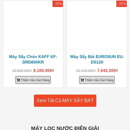
- 25%
- 25%
Máy Sấy Chén KAFF KF-
Máy Sấy Bát EUROSUN EU-
DRD800KR
DS120
8.100.000
₫
7.642.500
₫
10.800.000
₫
10.190.000
₫
Thêm Vào Giỏ Hàng
Thêm Vào Giỏ Hàng
Xem Tất Cả MÁY SẤY BÁT
MÁY LỌC NƯỚC ĐIỆN GIẢI