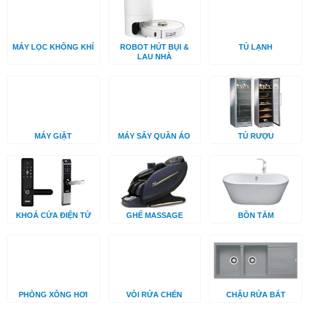
MÁY LỌC KHÔNG KHÍ
ROBOT HÚT BỤI &
TỦ LẠNH
LAU NHÀ
MÁY GIẶT
MÁY SẤY QUẦN ÁO
TỦ RƯỢU
KHOÁ CỬA ĐIỆN TỬ
GHẾ MASSAGE
BỒN TẮM
PHÒNG XÔNG HƠI
VÒI RỬA CHÉN
CHẬU RỬA BÁT