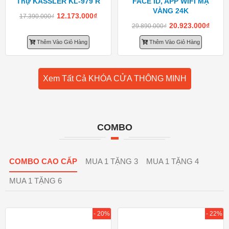
Thự KASSLER KL-979 R
FACE ID, APP WIFI MẠ
VÀNG 24K
12.173.000
₫
17.390.000
₫
20.923.000
₫
29.890.000
₫
Thêm Vào Giỏ Hàng
Thêm Vào Giỏ Hàng
Xem Tất Cả KHÓA CỬA THÔNG MINH
COMBO
COMBO CAO CẤP
MUA 1 TẶNG 3
MUA 1 TẶNG 4
MUA 1 TẶNG 6
- 20%
- 22%