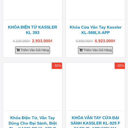
KHÓA ĐIỆN TỬ KASSLER
Khóa Cửa Vân Tay Kassler
KL 393
KL-588LX-APP
2.933.000
₫
6.923.000
₫
4.190.000
₫
9.898.000
₫
Thêm Vào Giỏ Hàng
Thêm Vào Giỏ Hàng
- 30%
- 30%
Khóa Điện Tử, Vân Tay
KHÓA VÂN TAY CỬA ĐẠI
Dùng Cho Đại Sảnh, Biệt
SẢNH KASSLER KL-929 F