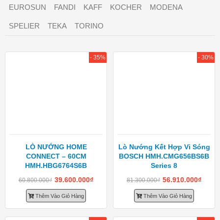
EUROSUN
FANDI
KAFF
KOCHER
MODENA
SPELIER
TEKA
TORINO
- 35%
- 30%
LÒ NƯỚNG HOME
Lò Nướng Kết Hợp Vi Sóng
CONNECT – 60CM
BOSCH HMH.CMG656BS6B
HMH.HBG6764S6B
Series 8
39.600.000
₫
56.910.000
₫
60.800.000
₫
81.300.000
₫
Thêm Vào Giỏ Hàng
Thêm Vào Giỏ Hàng