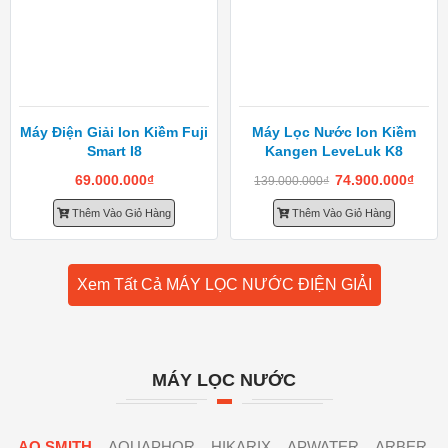
Máy Điện Giải Ion Kiềm Fuji
Máy Lọc Nước Ion Kiềm
Smart I8
Kangen LeveLuk K8
69.000.000
₫
74.900.000
₫
139.000.000
₫
Thêm Vào Giỏ Hàng
Thêm Vào Giỏ Hàng
Xem Tất Cả MÁY LỌC NƯỚC ĐIỆN GIẢI
MÁY LỌC NƯỚC
AO SMITH
AQUAPHOR
HIKARIX
APWATER
ARBER