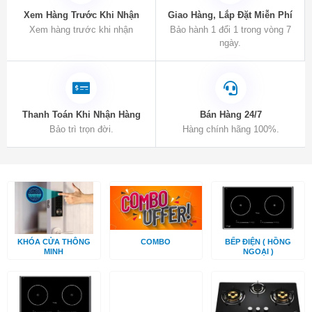
Xem Hàng Trước Khi Nhận
Giao Hàng, Lắp Đặt Miễn Phí
Xem hàng trước khi nhận
Bảo hành 1 đổi 1 trong vòng 7
ngày.
Thanh Toán Khi Nhận Hàng
Bán Hàng 24/7
Bảo trì trọn đời.
Hàng chính hãng 100%.
KHÓA CỬA THÔNG
COMBO
BẾP ĐIỆN ( HỒNG
MINH
NGOẠI )