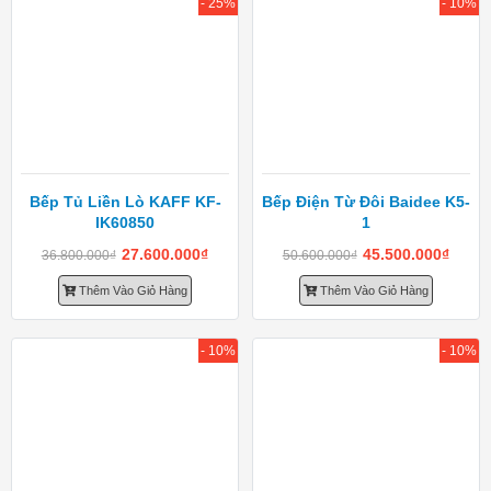
- 25%
- 10%
Bếp Tủ Liền Lò KAFF KF-
Bếp Điện Từ Đôi Baidee K5-
IK60850
1
27.600.000
₫
45.500.000
₫
36.800.000
₫
50.600.000
₫
Thêm Vào Giỏ Hàng
Thêm Vào Giỏ Hàng
- 10%
- 10%