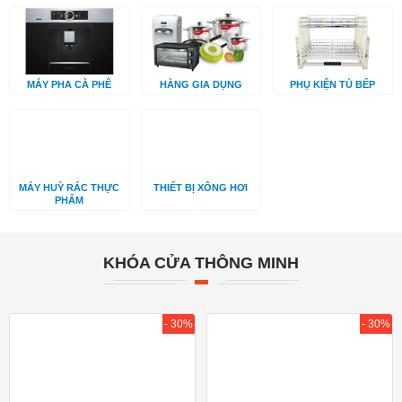
MÁY PHA CÀ PHÊ
HÀNG GIA DỤNG
PHỤ KIỆN TỦ BẾP
MÁY HUỲ RÁC THỰC
THIẾT BỊ XÔNG HƠI
PHẨM
KHÓA CỬA THÔNG MINH
- 30%
- 30%