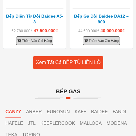
Bếp Điện Từ Đôi Baidee A5-
Bếp Ga Đôi Baidee DA12 –
3
900
47.500.000
₫
40.000.000
₫
52.780.000
₫
44.600.000
₫
Thêm Vào Giỏ Hàng
Thêm Vào Giỏ Hàng
Xem Tất Cả BẾP TỦ LIỀN LÒ
BẾP GAS
CANZY
ARBER
EUROSUN
KAFF
BAIDEE
FANDI
HAFELE
JTL
KEEPLERCOOK
MALLOCA
MODENA
TEKA
TORINO