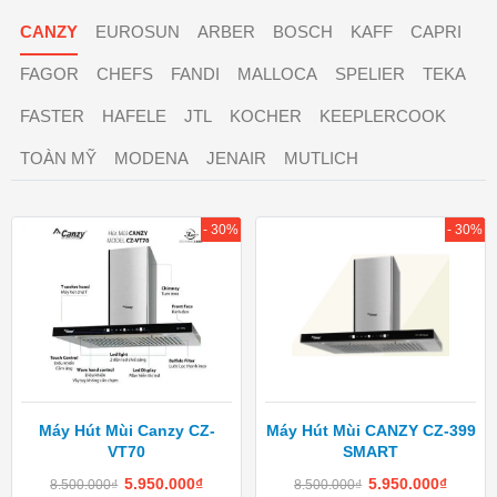
CANZY
EUROSUN
ARBER
BOSCH
KAFF
CAPRI
FAGOR
CHEFS
FANDI
MALLOCA
SPELIER
TEKA
FASTER
HAFELE
JTL
KOCHER
KEEPLERCOOK
TOÀN MỸ
MODENA
JENAIR
MUTLICH
- 30%
- 30%
Máy Hút Mùi Canzy CZ-
Máy Hút Mùi CANZY CZ-399
VT70
SMART
5.950.000
₫
5.950.000
₫
8.500.000
₫
8.500.000
₫