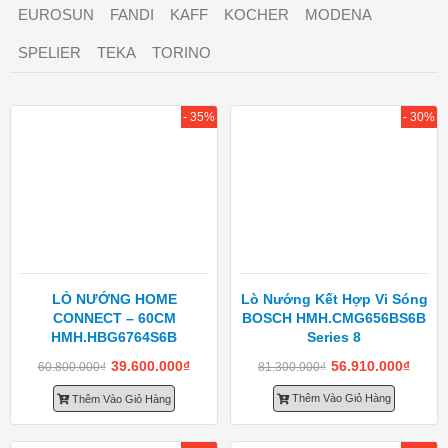
EUROSUN
FANDI
KAFF
KOCHER
MODENA
SPELIER
TEKA
TORINO
- 35%
- 30%
LÒ NƯỚNG HOME
Lò Nướng Kết Hợp Vi Sóng
CONNECT – 60CM
BOSCH HMH.CMG656BS6B
HMH.HBG6764S6B
Series 8
39.600.000
₫
56.910.000
₫
60.800.000
₫
81.300.000
₫
Thêm Vào Giỏ Hàng
Thêm Vào Giỏ Hàng