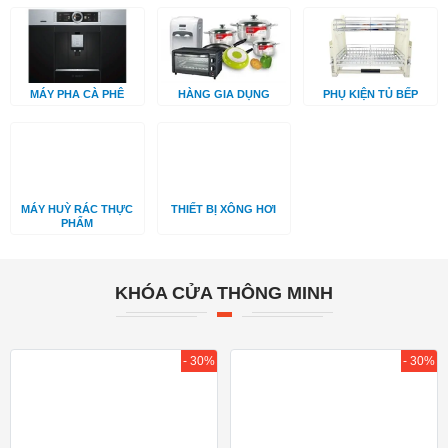
MÁY PHA CÀ PHÊ
HÀNG GIA DỤNG
PHỤ KIỆN TỦ BẾP
MÁY HUỲ RÁC THỰC
THIẾT BỊ XÔNG HƠI
PHẨM
KHÓA CỬA THÔNG MINH
- 30%
- 30%