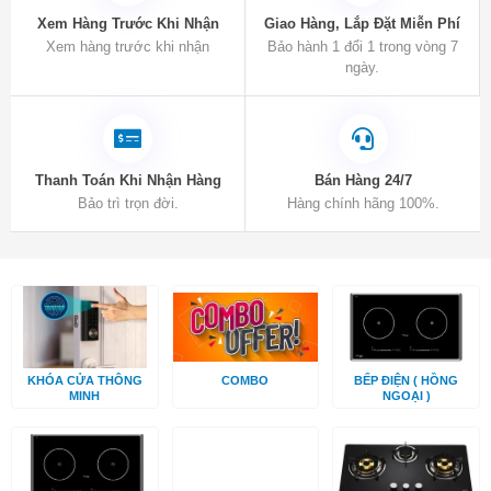
Xem Hàng Trước Khi Nhận
Giao Hàng, Lắp Đặt Miễn Phí
Xem hàng trước khi nhận
Bảo hành 1 đổi 1 trong vòng 7
ngày.
Thanh Toán Khi Nhận Hàng
Bán Hàng 24/7
Bảo trì trọn đời.
Hàng chính hãng 100%.
KHÓA CỬA THÔNG
COMBO
BẾP ĐIỆN ( HỒNG
MINH
NGOẠI )