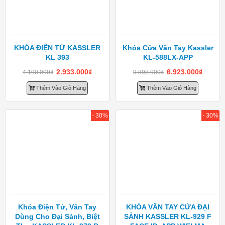
KHÓA ĐIỆN TỬ KASSLER
Khóa Cửa Vân Tay Kassler
KL 393
KL-588LX-APP
2.933.000
₫
6.923.000
₫
4.190.000
₫
9.898.000
₫
Thêm Vào Giỏ Hàng
Thêm Vào Giỏ Hàng
- 30%
- 30%
Khóa Điện Tử, Vân Tay
KHÓA VÂN TAY CỬA ĐẠI
Dùng Cho Đại Sảnh, Biệt
SẢNH KASSLER KL-929 F