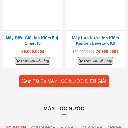
Máy Điện Giải Ion Kiềm Fuji
Máy Lọc Nước Ion Kiềm
Smart I8
Kangen LeveLuk K8
69.000.000
₫
74.900.000
₫
139.000.000
₫
Thêm Vào Giỏ Hàng
Thêm Vào Giỏ Hàng
Xem Tất Cả MÁY LỌC NƯỚC ĐIỆN GIẢI
MÁY LỌC NƯỚC
AO SMITH
AQUAPHOR
HIKARIX
APWATER
ARBER