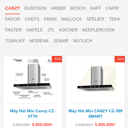
CANZY
EUROSUN
ARBER
BOSCH
KAFF
CAPRI
FAGOR
CHEFS
FANDI
MALLOCA
SPELIER
TEKA
FASTER
HAFELE
JTL
KOCHER
KEEPLERCOOK
TOÀN MỸ
MODENA
JENAIR
MUTLICH
- 30%
- 30%
Máy Hút Mùi Canzy CZ-
Máy Hút Mùi CANZY CZ-399
VT70
SMART
5.950.000
₫
5.950.000
₫
8.500.000
₫
8.500.000
₫