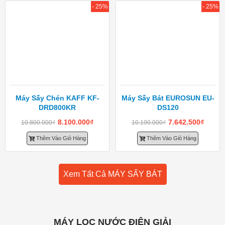
- 25%
- 25%
Máy Sấy Chén KAFF KF-
Máy Sấy Bát EUROSUN EU-
DRD800KR
DS120
8.100.000
₫
7.642.500
₫
10.800.000
₫
10.190.000
₫
Thêm Vào Giỏ Hàng
Thêm Vào Giỏ Hàng
Xem Tất Cả MÁY SẤY BÁT
MÁY LỌC NƯỚC ĐIỆN GIẢI