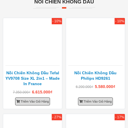
NỒI CHIÊN KHÔNG DẦU
- 10%
- 10%
Nồi Chiên Không Dầu Tefal
Nồi Chiên Không Dầu
YV9708 Size XL 2in1 – Made
Philips HD9261
In France
5.580.000
₫
6.200.000
₫
6.615.000
₫
7.350.000
₫
Thêm Vào Giỏ Hàng
Thêm Vào Giỏ Hàng
- 27%
- 17%