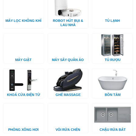
MÁY LỌC KHÔNG KHÍ
ROBOT HÚT BỤI &
TỦ LẠNH
LAU NHÀ
MÁY GIẶT
MÁY SẤY QUẦN ÁO
TỦ RƯỢU
KHOÁ CỬA ĐIỆN TỬ
GHẾ MASSAGE
BỒN TẮM
PHÒNG XÔNG HƠI
VÒI RỬA CHÉN
CHẬU RỬA BÁT