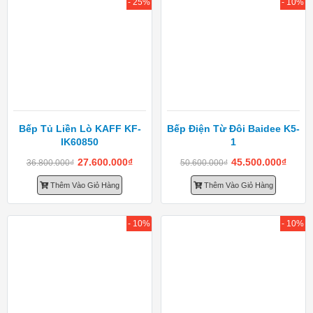
- 25%
- 10%
Bếp Tủ Liền Lò KAFF KF-
Bếp Điện Từ Đôi Baidee K5-
IK60850
1
27.600.000
₫
45.500.000
₫
36.800.000
₫
50.600.000
₫
Thêm Vào Giỏ Hàng
Thêm Vào Giỏ Hàng
- 10%
- 10%