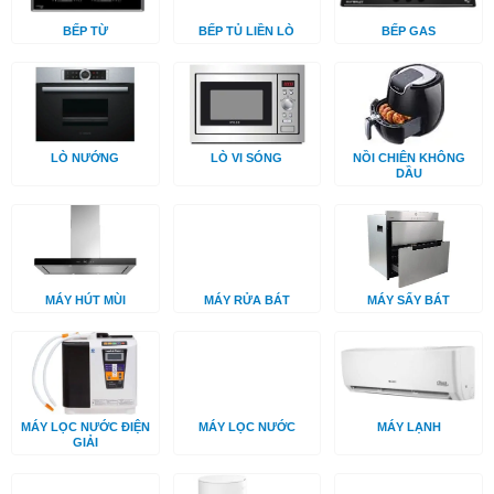
BẾP TỪ
BẾP TỦ LIỀN LÒ
BẾP GAS
LÒ NƯỚNG
LÒ VI SÓNG
NỒI CHIÊN KHÔNG
DẦU
MÁY HÚT MÙI
MÁY RỬA BÁT
MÁY SẤY BÁT
MÁY LỌC NƯỚC ĐIỆN
MÁY LỌC NƯỚC
MÁY LẠNH
GIẢI