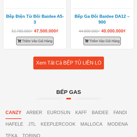
Bếp Điện Từ Đôi Baidee A5-
Bếp Ga Đôi Baidee DA12 –
3
900
47.500.000
₫
40.000.000
₫
52.780.000
₫
44.600.000
₫
Thêm Vào Giỏ Hàng
Thêm Vào Giỏ Hàng
Xem Tất Cả BẾP TỦ LIỀN LÒ
BẾP GAS
CANZY
ARBER
EUROSUN
KAFF
BAIDEE
FANDI
HAFELE
JTL
KEEPLERCOOK
MALLOCA
MODENA
TEKA
TORINO