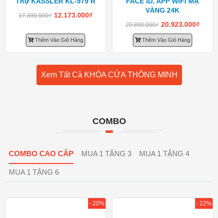
Thự KASSLER KL-979 R
FACE ID, APP WIFI MẠ
VÀNG 24K
12.173.000
₫
17.390.000
₫
20.923.000
₫
29.890.000
₫
Thêm Vào Giỏ Hàng
Thêm Vào Giỏ Hàng
Xem Tất Cả KHÓA CỬA THÔNG MINH
COMBO
COMBO CAO CẤP
MUA 1 TẶNG 3
MUA 1 TẶNG 4
MUA 1 TẶNG 6
- 20%
- 22%