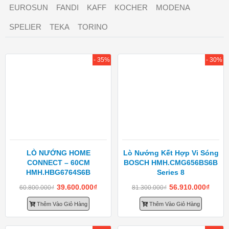
EUROSUN
FANDI
KAFF
KOCHER
MODENA
SPELIER
TEKA
TORINO
- 35%
- 30%
LÒ NƯỚNG HOME
Lò Nướng Kết Hợp Vi Sóng
CONNECT – 60CM
BOSCH HMH.CMG656BS6B
HMH.HBG6764S6B
Series 8
39.600.000
₫
56.910.000
₫
60.800.000
₫
81.300.000
₫
Thêm Vào Giỏ Hàng
Thêm Vào Giỏ Hàng