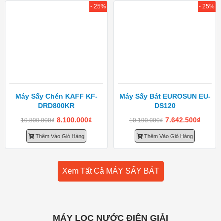
- 25%
- 25%
Máy Sấy Chén KAFF KF-
Máy Sấy Bát EUROSUN EU-
DRD800KR
DS120
8.100.000
₫
7.642.500
₫
10.800.000
₫
10.190.000
₫
Thêm Vào Giỏ Hàng
Thêm Vào Giỏ Hàng
Xem Tất Cả MÁY SẤY BÁT
MÁY LỌC NƯỚC ĐIỆN GIẢI