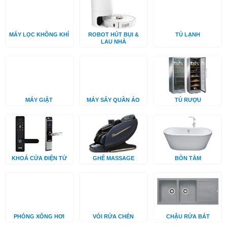
MÁY LỌC KHÔNG KHÍ
ROBOT HÚT BỤI &
TỦ LẠNH
LAU NHÀ
MÁY GIẶT
MÁY SẤY QUẦN ÁO
TỦ RƯỢU
KHOÁ CỬA ĐIỆN TỬ
GHẾ MASSAGE
BỒN TẮM
PHÒNG XÔNG HƠI
VÒI RỬA CHÉN
CHẬU RỬA BÁT