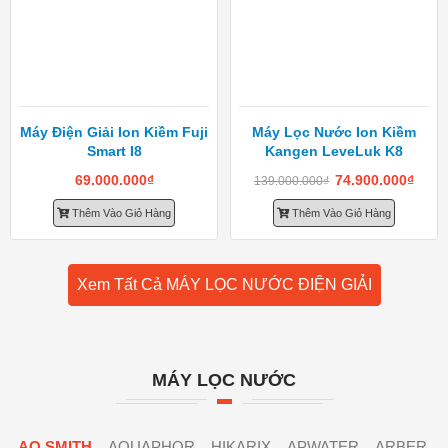
Máy Điện Giải Ion Kiềm Fuji
Máy Lọc Nước Ion Kiềm
Smart I8
Kangen LeveLuk K8
69.000.000
₫
74.900.000
₫
139.000.000
₫
Thêm Vào Giỏ Hàng
Thêm Vào Giỏ Hàng
Xem Tất Cả MÁY LỌC NƯỚC ĐIỆN GIẢI
MÁY LỌC NƯỚC
AO SMITH
AQUAPHOR
HIKARIX
APWATER
ARBER