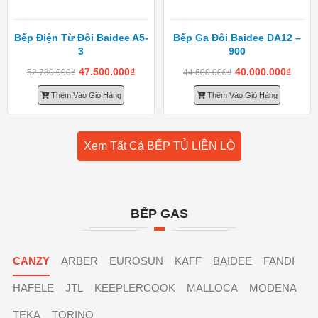
Bếp Điện Từ Đôi Baidee A5-
Bếp Ga Đôi Baidee DA12 –
3
900
47.500.000
₫
40.000.000
₫
52.780.000
₫
44.600.000
₫
Thêm Vào Giỏ Hàng
Thêm Vào Giỏ Hàng
Xem Tất Cả BẾP TỦ LIỀN LÒ
BẾP GAS
CANZY
ARBER
EUROSUN
KAFF
BAIDEE
FANDI
HAFELE
JTL
KEEPLERCOOK
MALLOCA
MODENA
TEKA
TORINO