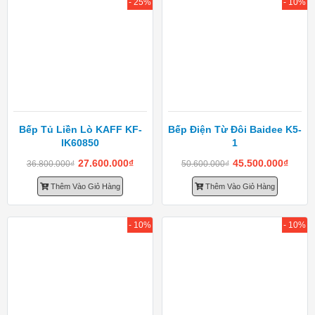
- 25%
- 10%
Bếp Tủ Liền Lò KAFF KF-
Bếp Điện Từ Đôi Baidee K5-
IK60850
1
27.600.000
₫
45.500.000
₫
36.800.000
₫
50.600.000
₫
Thêm Vào Giỏ Hàng
Thêm Vào Giỏ Hàng
- 10%
- 10%