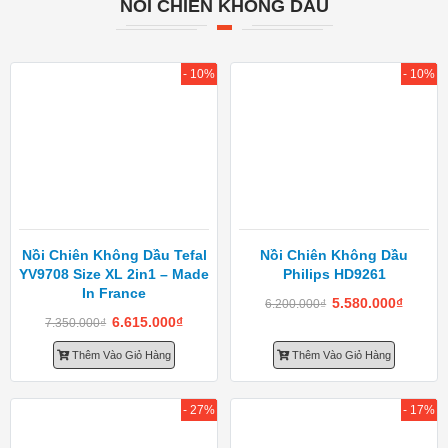
NỒI CHIÊN KHÔNG DẦU
- 10%
- 10%
Nồi Chiên Không Dầu Tefal
Nồi Chiên Không Dầu
YV9708 Size XL 2in1 – Made
Philips HD9261
In France
5.580.000
₫
6.200.000
₫
6.615.000
₫
7.350.000
₫
Thêm Vào Giỏ Hàng
Thêm Vào Giỏ Hàng
- 27%
- 17%