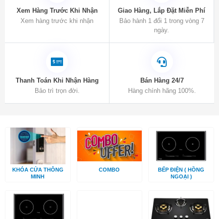
Xem Hàng Trước Khi Nhận
Giao Hàng, Lắp Đặt Miễn Phí
Xem hàng trước khi nhận
Bảo hành 1 đổi 1 trong vòng 7
ngày.
Thanh Toán Khi Nhận Hàng
Bán Hàng 24/7
Bảo trì trọn đời.
Hàng chính hãng 100%.
KHÓA CỬA THÔNG
COMBO
BẾP ĐIỆN ( HỒNG
MINH
NGOẠI )