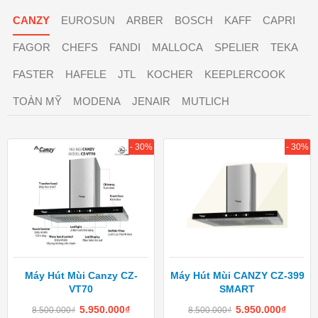
CANZY
EUROSUN
ARBER
BOSCH
KAFF
CAPRI
FAGOR
CHEFS
FANDI
MALLOCA
SPELIER
TEKA
FASTER
HAFELE
JTL
KOCHER
KEEPLERCOOK
TOÀN MỸ
MODENA
JENAIR
MUTLICH
- 30%
- 30%
Máy Hút Mùi Canzy CZ-
Máy Hút Mùi CANZY CZ-399
VT70
SMART
5.950.000
₫
5.950.000
₫
8.500.000
₫
8.500.000
₫