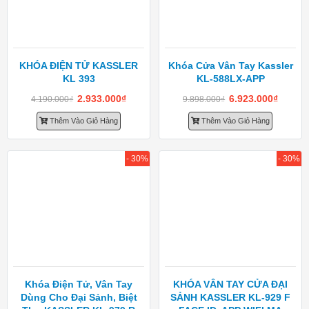
KHÓA ĐIỆN TỬ KASSLER
Khóa Cửa Vân Tay Kassler
KL 393
KL-588LX-APP
2.933.000
₫
6.923.000
₫
4.190.000
₫
9.898.000
₫
Thêm Vào Giỏ Hàng
Thêm Vào Giỏ Hàng
- 30%
- 30%
Khóa Điện Tử, Vân Tay
KHÓA VÂN TAY CỬA ĐẠI
Dùng Cho Đại Sảnh, Biệt
SẢNH KASSLER KL-929 F