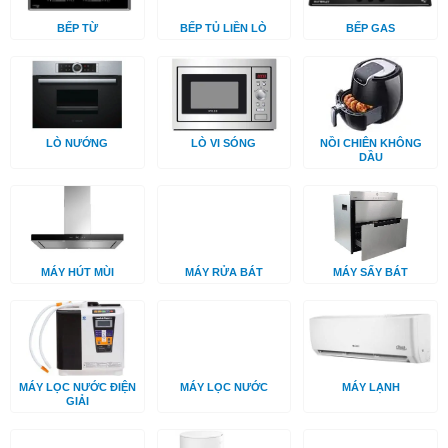
BẾP TỪ
BẾP TỦ LIỀN LÒ
BẾP GAS
LÒ NƯỚNG
LÒ VI SÓNG
NỒI CHIÊN KHÔNG
DẦU
MÁY HÚT MÙI
MÁY RỬA BÁT
MÁY SẤY BÁT
MÁY LỌC NƯỚC ĐIỆN
MÁY LỌC NƯỚC
MÁY LẠNH
GIẢI