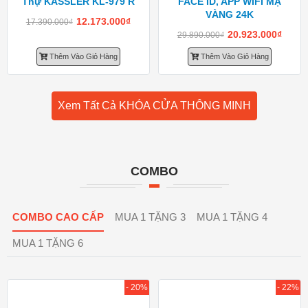
Thự KASSLER KL-979 R
FACE ID, APP WIFI MẠ
VÀNG 24K
12.173.000
₫
17.390.000
₫
20.923.000
₫
29.890.000
₫
Thêm Vào Giỏ Hàng
Thêm Vào Giỏ Hàng
Xem Tất Cả KHÓA CỬA THÔNG MINH
COMBO
COMBO CAO CẤP
MUA 1 TẶNG 3
MUA 1 TẶNG 4
MUA 1 TẶNG 6
- 20%
- 22%