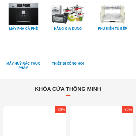
MÁY PHA CÀ PHÊ
HÀNG GIA DỤNG
PHỤ KIỆN TỦ BẾP
MÁY HUỲ RÁC THỰC
THIẾT BỊ XÔNG HƠI
PHẨM
KHÓA CỬA THÔNG MINH
- 30%
- 30%