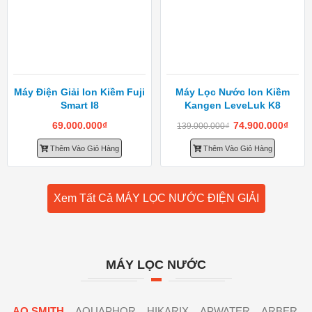
Máy Điện Giải Ion Kiềm Fuji
Máy Lọc Nước Ion Kiềm
Smart I8
Kangen LeveLuk K8
69.000.000
₫
74.900.000
₫
139.000.000
₫
Thêm Vào Giỏ Hàng
Thêm Vào Giỏ Hàng
Xem Tất Cả MÁY LỌC NƯỚC ĐIỆN GIẢI
MÁY LỌC NƯỚC
AO SMITH
AQUAPHOR
HIKARIX
APWATER
ARBER