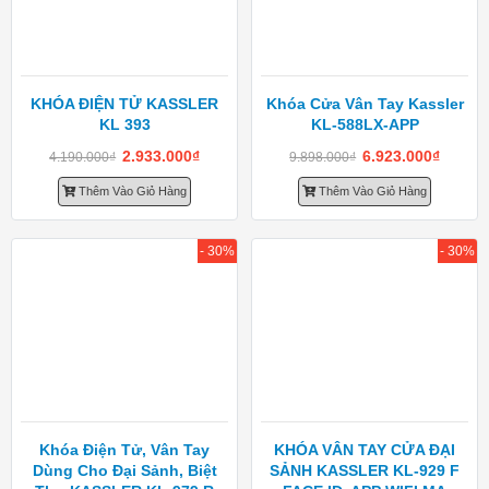
KHÓA ĐIỆN TỬ KASSLER
Khóa Cửa Vân Tay Kassler
KL 393
KL-588LX-APP
2.933.000
₫
6.923.000
₫
4.190.000
₫
9.898.000
₫
Thêm Vào Giỏ Hàng
Thêm Vào Giỏ Hàng
- 30%
- 30%
Khóa Điện Tử, Vân Tay
KHÓA VÂN TAY CỬA ĐẠI
Dùng Cho Đại Sảnh, Biệt
SẢNH KASSLER KL-929 F