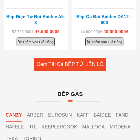
Bếp Điện Từ Đôi Baidee A5-
Bếp Ga Đôi Baidee DA12 –
3
900
47.500.000
₫
40.000.000
₫
52.780.000
₫
44.600.000
₫
Thêm Vào Giỏ Hàng
Thêm Vào Giỏ Hàng
Xem Tất Cả BẾP TỦ LIỀN LÒ
BẾP GAS
CANZY
ARBER
EUROSUN
KAFF
BAIDEE
FANDI
HAFELE
JTL
KEEPLERCOOK
MALLOCA
MODENA
TEKA
TORINO