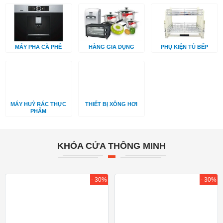
MÁY PHA CÀ PHÊ
HÀNG GIA DỤNG
PHỤ KIỆN TỦ BẾP
MÁY HUỲ RÁC THỰC
THIẾT BỊ XÔNG HƠI
PHẨM
KHÓA CỬA THÔNG MINH
- 30%
- 30%