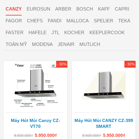
CANZY
EUROSUN
ARBER
BOSCH
KAFF
CAPRI
FAGOR
CHEFS
FANDI
MALLOCA
SPELIER
TEKA
FASTER
HAFELE
JTL
KOCHER
KEEPLERCOOK
TOÀN MỸ
MODENA
JENAIR
MUTLICH
- 30%
- 30%
Máy Hút Mùi Canzy CZ-
Máy Hút Mùi CANZY CZ-399
VT70
SMART
5.950.000
₫
5.950.000
₫
8.500.000
₫
8.500.000
₫