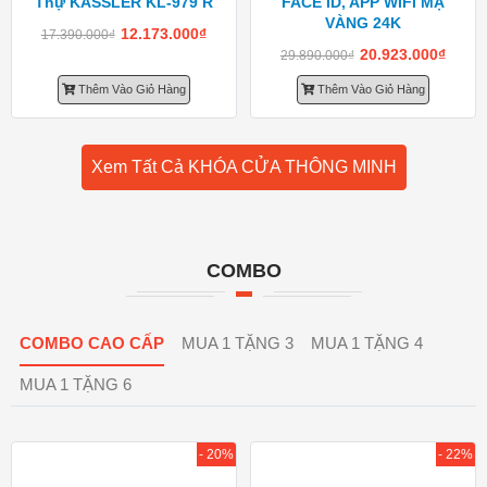
Thự KASSLER KL-979 R
FACE ID, APP WIFI MẠ
VÀNG 24K
12.173.000
₫
17.390.000
₫
20.923.000
₫
29.890.000
₫
Thêm Vào Giỏ Hàng
Thêm Vào Giỏ Hàng
Xem Tất Cả KHÓA CỬA THÔNG MINH
COMBO
COMBO CAO CẤP
MUA 1 TẶNG 3
MUA 1 TẶNG 4
MUA 1 TẶNG 6
- 20%
- 22%