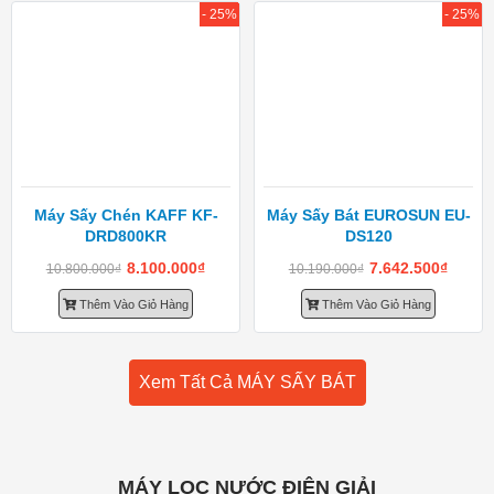
- 25%
- 25%
Máy Sấy Chén KAFF KF-
Máy Sấy Bát EUROSUN EU-
DRD800KR
DS120
8.100.000
₫
7.642.500
₫
10.800.000
₫
10.190.000
₫
Thêm Vào Giỏ Hàng
Thêm Vào Giỏ Hàng
Xem Tất Cả MÁY SẤY BÁT
MÁY LỌC NƯỚC ĐIỆN GIẢI