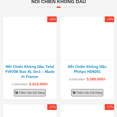
NỒI CHIÊN KHÔNG DẦU
- 10%
- 10%
Nồi Chiên Không Dầu Tefal
Nồi Chiên Không Dầu
YV9708 Size XL 2in1 – Made
Philips HD9261
In France
5.580.000
₫
6.200.000
₫
6.615.000
₫
7.350.000
₫
Thêm Vào Giỏ Hàng
Thêm Vào Giỏ Hàng
- 27%
- 17%