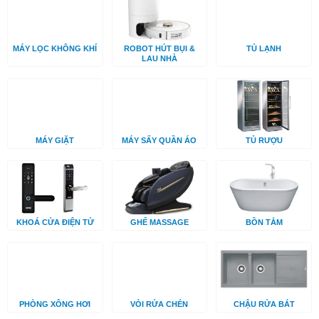
MÁY LỌC KHÔNG KHÍ
ROBOT HÚT BỤI &
TỦ LẠNH
LAU NHÀ
MÁY GIẶT
MÁY SẤY QUẦN ÁO
TỦ RƯỢU
KHOÁ CỬA ĐIỆN TỬ
GHẾ MASSAGE
BỒN TẮM
PHÒNG XÔNG HƠI
VÒI RỬA CHÉN
CHẬU RỬA BÁT