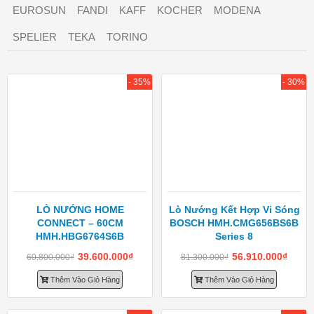
EUROSUN
FANDI
KAFF
KOCHER
MODENA
SPELIER
TEKA
TORINO
- 35%
- 30%
LÒ NƯỚNG HOME
Lò Nướng Kết Hợp Vi Sóng
CONNECT – 60CM
BOSCH HMH.CMG656BS6B
HMH.HBG6764S6B
Series 8
39.600.000
₫
56.910.000
₫
60.800.000
₫
81.300.000
₫
Thêm Vào Giỏ Hàng
Thêm Vào Giỏ Hàng