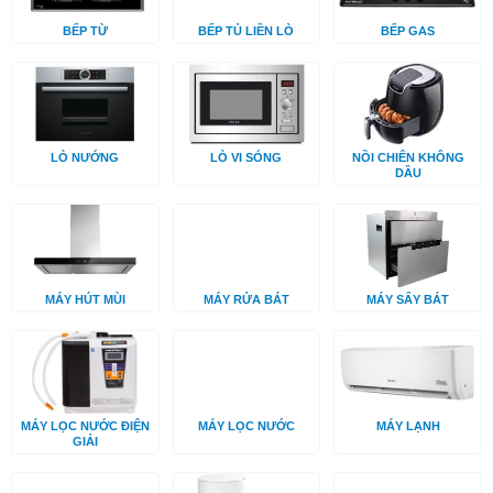
BẾP TỪ
BẾP TỦ LIỀN LÒ
BẾP GAS
LÒ NƯỚNG
LÒ VI SÓNG
NỒI CHIÊN KHÔNG
DẦU
MÁY HÚT MÙI
MÁY RỬA BÁT
MÁY SẤY BÁT
MÁY LỌC NƯỚC ĐIỆN
MÁY LỌC NƯỚC
MÁY LẠNH
GIẢI