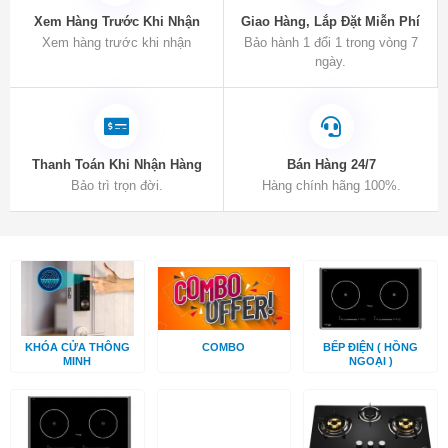
Xem Hàng Trước Khi Nhận
Giao Hàng, Lắp Đặt Miễn Phí
Xem hàng trước khi nhận
Bảo hành 1 đổi 1 trong vòng 7
ngày.
Thanh Toán Khi Nhận Hàng
Bán Hàng 24/7
Bảo trì trọn đời.
Hàng chính hãng 100%.
KHÓA CỬA THÔNG
COMBO
BẾP ĐIỆN ( HỒNG
MINH
NGOẠI )