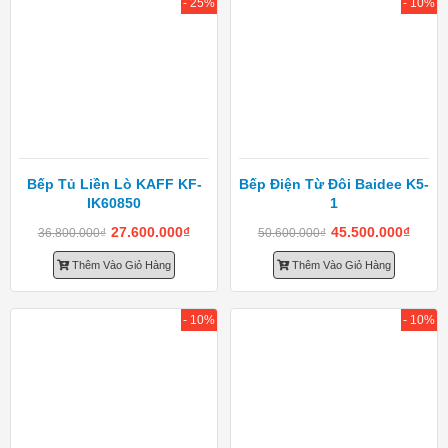
- 25%
- 10%
Bếp Tủ Liền Lò KAFF KF-
Bếp Điện Từ Đôi Baidee K5-
IK60850
1
27.600.000
₫
45.500.000
₫
36.800.000
₫
50.600.000
₫
Thêm Vào Giỏ Hàng
Thêm Vào Giỏ Hàng
- 10%
- 10%